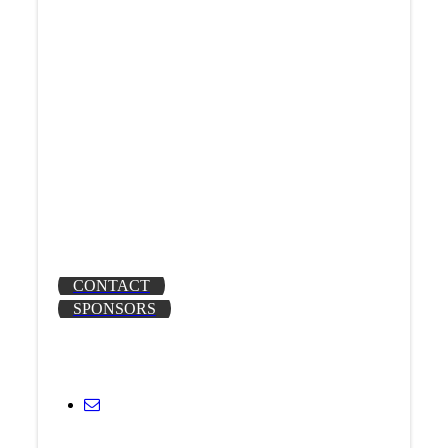
Nieuwe shirtsponsor!
---------------------------------
Wist je dat?
Er ruimte is voor nieuwe senioren en junioren.
Wij een Instagrampagina hebben!
https://www.instagram.com/vvsiok/
CONTACT
SPONSORS