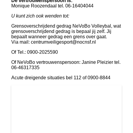
De vertrouwenspersoon is:
Monique Roozendaal tel. 06-16404044
U kunt zich ook wenden tot:
Grensoverschrijdend gedrag NeVoBo Volleybal, wat
grensoverschrijdend gedrag is bepaal jij zelf. Jij
bepaalt wanneer gedrag een grens over gaat.
Via mail: centrumveiligesport@nocnsf.nl
Of Tel.: 0900-2025590
Of NeVoBo vertrouwenspersoon: Janine Pleizier tel.
06-46317335
Acute dreigende situaties bel 112 of 0900-8844
SIOK nieuwsflits
3 februari ALV