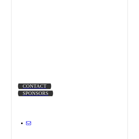
Nieuwe shirtsponsor!
---------------------------------
Wist je dat?
Er ruimte is voor nieuwe senioren en junioren.
Wij een Instagrampagina hebben!
https://www.instagram.com/vvsiok/
CONTACT
SPONSORS