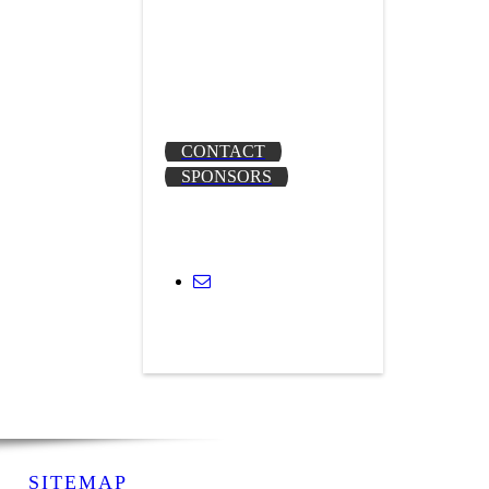
Wij een Instagrampagina
hebben!
https://www.instagram.com/vvsiok/
CONTACT
SPONSORS
SITEMAP