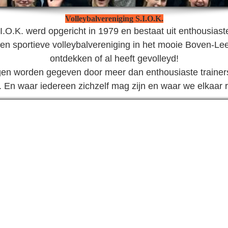
Volleybalvereniging S.I.O.K.
I.O.K. werd opgericht in 1979 en bestaat uit enthousiast
 een sportieve volleybalvereniging in het mooie Boven-Le
ontdekken of al heeft gevolleyd!
gen worden gegeven door meer dan enthousiaste trainers 
. En waar iedereen zichzelf mag zijn en waar we elkaar r