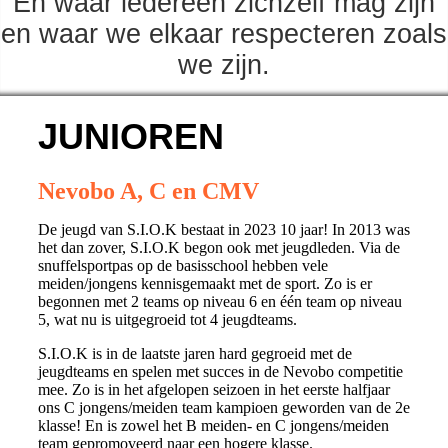
En waar iedereen zichzelf mag zijn
en waar we elkaar respecteren zoals
we zijn.
JUNIOREN
Nevobo A, C en CMV
De jeugd van S.I.O.K bestaat in 2023 10 jaar! In 2013 was
het dan zover, S.I.O.K begon ook met jeugdleden. Via de
snuffelsportpas op de basisschool hebben vele
meiden/jongens kennisgemaakt met de sport. Zo is er
begonnen met 2 teams op niveau 6 en één team op niveau
5, wat nu is uitgegroeid tot 4 jeugdteams.
S.I.O.K is in de laatste jaren hard gegroeid met de
jeugdteams en spelen met succes in de Nevobo competitie
mee. Zo is in het afgelopen seizoen in het eerste halfjaar
ons C jongens/meiden team kampioen geworden van de 2e
klasse! En is zowel het B meiden- en C jongens/meiden
team gepromoveerd naar een hogere klasse.