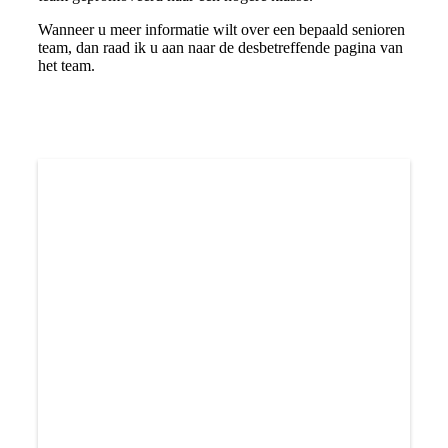
Wanneer u meer informatie wilt over een bepaald senioren
team, dan raad ik u aan naar de desbetreffende pagina van
het team.
SIOK nieuwsflits
3 februari ALV
Nieuwe shirtsponsor!
---------------------------------
Wist je dat?
Er ruimte is voor nieuwe senioren en junioren.